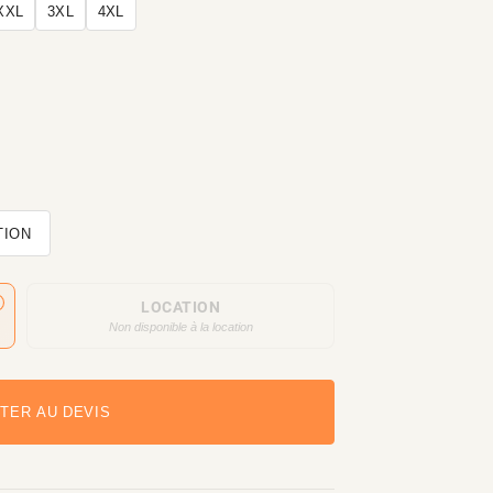
XXL
3XL
4XL
TION
LOCATION
Non disponible à la location
TER AU DEVIS