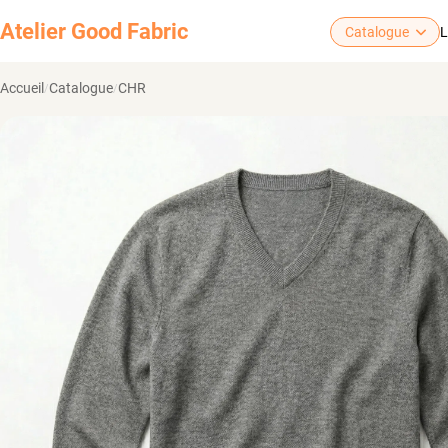
Atelier
Good Fabric
Catalogue
L
Accueil
Catalogue
CHR
/
/