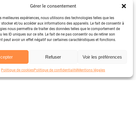
Gérer le consentement
es meilleures expériences, nous utilisons des technologies telles que les
 stocker et/ou accéder aux informations des appareils. Le fait de consentir à
gies nous permettra de traiter des données telles que le comportement de
 les ID uniques sur ce site. Le fait de ne pas consentir ou de retirer son
 peut avoir un effet négatif sur certaines caractéristiques et fonctions.
cepter
Refuser
Voir les préférences
Politique de cookies
Politique de confidentialité
Mentions légales
NTREPRISE
CONTACT
propos
Contact
s engagements
+33 (0)2 23 22 48 25
s filières de production
hello@goodfabric.fr
tre métier