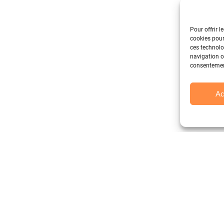
Pour offrir l
cookies pour
ces technolo
navigation ou
consentement
Ac
DUITS
SERVICES
E
rt
Location textile
A 
tshirt
Product on demand
No
ise
Personnalisation
No
re
No