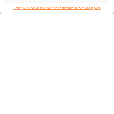
Politique de cookies
Politique de confidentialité
Mentions légales
Votre panier
Atelier
Good Fabric
Vêtements et accessoires personnalisables pour les
Votre panier est vide
entreprises depuis 2023.
PRODUITS
T-Shirt
Sweatshirt
Chemise
Polaire
Doudoune