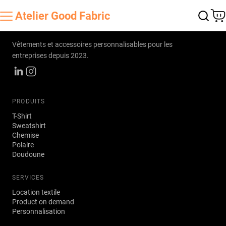
Atelier
Good Fabric
Atelier
Good Fabric
Vêtements et accessoires personnalisables pour les
entreprises depuis 2023.
PRODUITS
T-Shirt
Sweatshirt
Chemise
Polaire
Doudoune
SERVICES
Location textile
Product on demand
Personnalisation