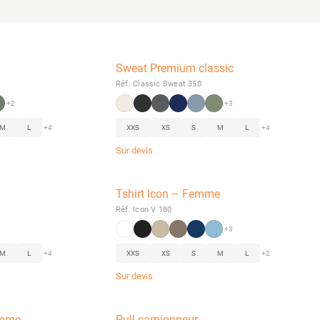
Sweat Premium classic
Réf. Classic Sweat 350
+2
+3
M
L
+4
XXS
XS
S
M
L
+4
Sur devis
Tshirt Icon – Femme
Réf. Icon V 180
+3
M
L
+4
XXS
XS
S
M
L
+2
Sur devis
omme
Pull camionneur