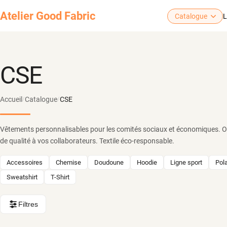
Atelier
Good Fabric
Catalogue
L
CSE
Accueil
Catalogue
CSE
/
/
Vêtements personnalisables pour les comités sociaux et économiques. O
de qualité à vos collaborateurs. Textile éco-responsable.
Accessoires
Chemise
Doudoune
Hoodie
Ligne sport
Pola
Sweatshirt
T-Shirt
Filtres