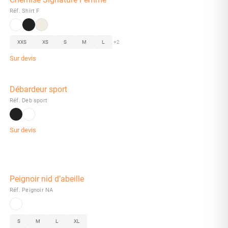
Réf. Shirt F
XXS
XS
S
M
L
+2
Sur devis
Débardeur sport
Réf. Deb sport
Sur devis
Peignoir nid d’abeille
Réf. Peignoir NA
S
M
L
XL