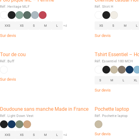
Réf. Heritage MLF
Réf. Shirt H
XXS
XS
S
M
L
+4
XS
S
M
L
Sur devis
Sur devis
Tour de cou
Tshirt Essentiel –
Réf. Buff
Réf. Essentiel 180 MCH
Sur devis
S
M
L
XL
Sur devis
Doudoune sans manche Made in France
Pochette laptop
Réf. Light Down Vest
Réf. Pochette laptop
Sur devis
XXS
XS
S
M
L
+4