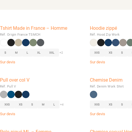
Tshirt Made in France – Homme
Hoodie zippé
Réf. Origin France TSMCH
Réf. Hood Zip Work
S
M
L
XL
XXL
+2
XXS
XS
S
Sur devis
Sur devis
Pull over col V
Chemise Denim
Réf. Pull V
Réf. Denim Work Shirt
XXS
XS
S
M
L
+4
XXS
XS
S
Sur devis
Sur devis
Polo piqué ML – Femme
Chemise casual H