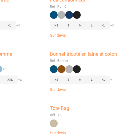
Réf. Pull C
XL
+3
XS
S
M
L
XL
+3
Sur devis
 Homme
Bonnet tricoté en laine et coton
Réf. Bonnet
+3
XXL
+2
XS
S
M
L
XL
+1
Sur devis
Tote Bag
Réf. TB
Sur devis