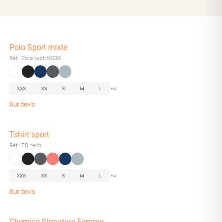
Polo Sport mixte
Réf. Polo tech MCM
XXS
XS
S
M
L
+4
Sur devis
Tshirt sport
Réf. TS tech
XXS
XS
S
M
L
+4
Sur devis
Chemise Signature Femme