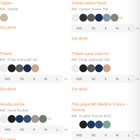
Tablier
Sweat carbon finish
Réf. Tablier
Réf. Carbon Sweat 350
+3
Sur devis
XXS
XS
S
M
L
+4
Sur devis
Polaire
Polaire sans manche
Réf. Polar Softshell ML
Réf. Polar Softshell SM
XXS
XS
S
M
L
+4
XXS
XS
S
M
L
+4
Sur devis
Sur devis
Hoodie poche
Polo piqué MC Made in France –
Femme
Réf. Hood Pocket
Réf. Origine France MCF
+2
XXS
XS
S
M
L
+4
XXS
XS
S
M
L
+2
Sur devis