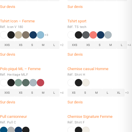
Sur devis
Sur devis
Tshirt Icon – Femme
Tshirt sport
Réf. Icon V 180
Réf. TS tech
+3
XXS
XS
S
M
L
+2
XXS
XS
S
M
L
+4
Sur devis
Sur devis
Polo piqué ML – Femme
Chemise casual Homme
Réf. Heritage MLF
Réf. Shirt H
XXS
XS
S
M
L
+4
XS
S
M
L
XL
+3
Sur devis
Sur devis
Pull camionneur
Chemise Signature Femme
Réf. Pull C
Réf. Shirt F