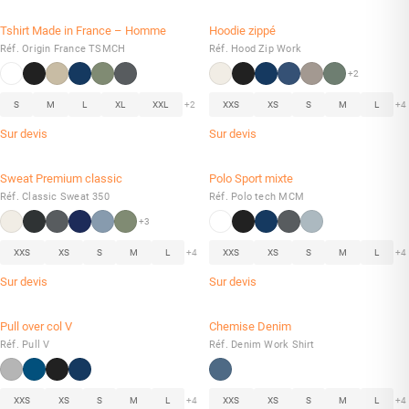
Tshirt Made in France – Homme
Hoodie zippé
Réf. Origin France TSMCH
Réf. Hood Zip Work
+2
S
M
L
XL
XXL
+2
XXS
XS
S
M
L
+4
Sur devis
Sur devis
Sweat Premium classic
Polo Sport mixte
Réf. Classic Sweat 350
Réf. Polo tech MCM
+3
XXS
XS
S
M
L
+4
XXS
XS
S
M
L
+4
Sur devis
Sur devis
Pull over col V
Chemise Denim
Réf. Pull V
Réf. Denim Work Shirt
XXS
XS
S
M
L
+4
XXS
XS
S
M
L
+4