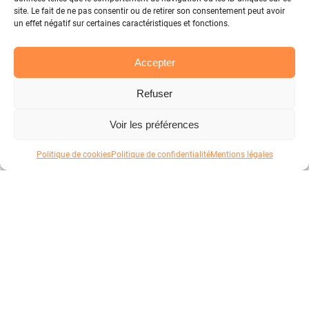
site. Le fait de ne pas consentir ou de retirer son consentement peut avoir
un effet négatif sur certaines caractéristiques et fonctions.
Accepter
Refuser
Voir les préférences
Politique de cookies
Politique de confidentialité
Mentions légales
Votre panier
Atelier
Good Fabric
Vêtements et accessoires personnalisables pour les
Votre panier est vide
entreprises depuis 2023.