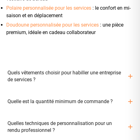
Polaire personnalisée pour les services
: le confort en mi-
saison et en déplacement
Doudoune personnalisée pour les services
: une pièce
premium, idéale en cadeau collaborateur
Quels vêtements choisir pour habiller une entreprise
de services ?
Tout dépend de vos usages. Le polo et le t-shirt couvrent
Quelle est la quantité minimum de commande ?
l’image d’équipe au quotidien et l’événementiel ; le sweat et
le hoodie apportent une touche décontractée appréciée dans
Nos vêtements personnalisés sont disponibles à partir de
Quelles techniques de personnalisation pour un
les métiers tech et digitaux ; la chemise convient aux
rendu professionnel ?
150 pièces par modèle et coloris. Pour des volumes
fonctions plus formelles et aux rendez-vous client ; la polaire
inférieurs (équipe restreinte, petite série, événement
et la doudoune complètent le vestiaire pour la mi-saison et