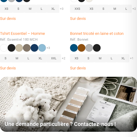
XS
S
M
L
XL
+3
XXS
XS
S
M
L
+2
Sur devis
Sur devis
Tshirt Essentiel – Homme
Bonnet tricoté en laine et coton
Réf. Essentiel 180 MCH
Réf. Bonnet
+3
S
M
L
XL
XXL
+2
XS
S
M
L
XL
+1
Sur devis
Sur devis
Une demande particulière ? Contactez-nous !