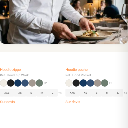
Hoodie zippé
Hoodie poche
Réf. Hood Zip Work
Réf. Hood Pocket
+2
+2
XXS
XS
S
M
L
+4
XXS
XS
S
M
L
+4
Sur devis
Sur devis