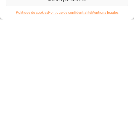
Politique de cookies
Politique de confidentialité
Mentions légales
Votre panier
Atelier
Good Fabric
Vêtements et accessoires personnalisables pour les
entreprises depuis 2023.
Votre panier est vide
PRODUITS
T-Shirt
Sweatshirt
Chemise
Polaire
Doudoune
SERVICES
Location textile