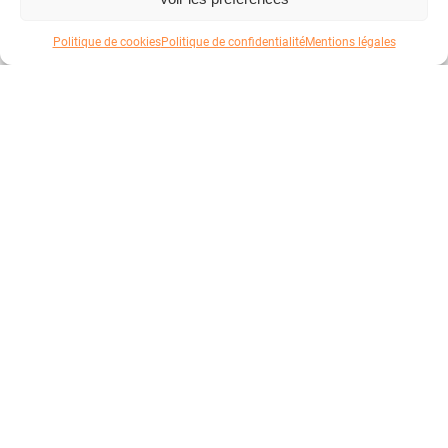
Politique de cookies
Politique de confidentialité
Mentions légales
Votre panier
Atelier
Good Fabric
Vêtements et accessoires personnalisables pour les
entreprises depuis 2023.
Votre panier est vide
PRODUITS
T-Shirt
Sweatshirt
Chemise
Polaire
Doudoune
SERVICES
Location textile