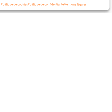
Politique de cookies
Politique de confidentialité
Mentions légales
NTREPRISE
CONTACT
propos
Contact
s engagements
+33 (0)2 23 22 48 25
s filières de production
hello@goodfabric.fr
tre métier
 Blog
026 Tous droits réservés.
Site éco-conçu par l'agence web Nature Digitale