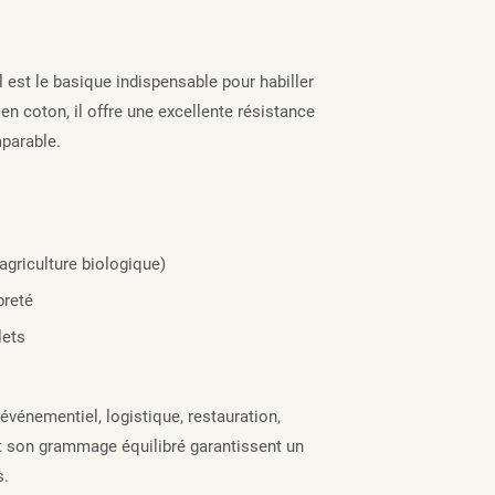
l est le basique indispensable pour habiller
n coton, il offre une excellente résistance
mparable.
agriculture biologique)
preté
lets
 événementiel, logistique, restauration,
et son grammage équilibré garantissent un
s.