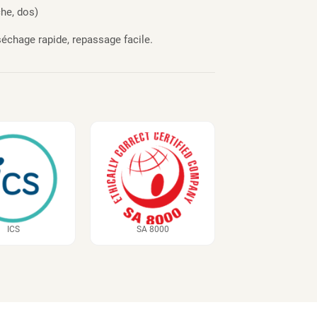
he, dos)
séchage rapide, repassage facile.
ICS
SA 8000