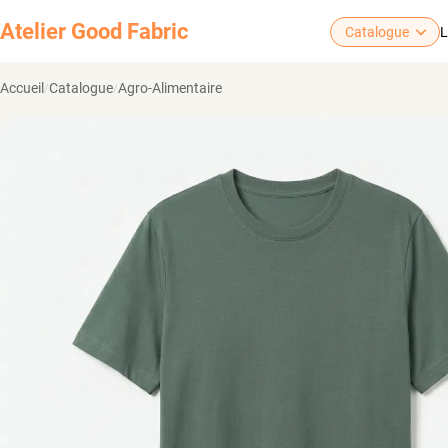
Atelier
Good Fabric
Catalogue
L
Accueil
Catalogue
Agro-Alimentaire
/
/