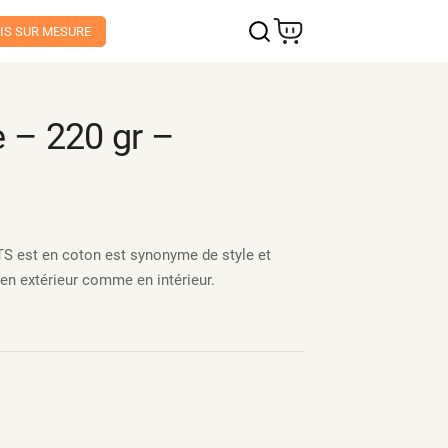
IS SUR MESURE
e – 220 gr –
OTS est en coton est synonyme de style et
 en extérieur comme en intérieur.