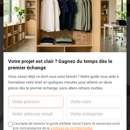
RSE & IMPACT
Réduire l’empreinte carbone de son
entreprise : et si le vêtement professionnel
était la première action concrète ?
Le bilan carbone d’une entreprise ne se résume pas à ses
déplacements ou à sa consommation d’énergie. Les achats
Votre projet est clair ? Gagnez du temps dès le
textiles — uniformes, tenues de travail, vêtements corporate —
premier échange
représentent une source d’émissions souvent ignorée, mais ...
Vous savez déjà ce dont vous avez besoin ? Notre guide vous aide à
formaliser votre brief en quelques minutes pour obtenir un devis
précis dès le premier échange, sans allers-retours inutiles.
J'accepte de recevoir le guide d'Atelier Good Fabric et reconnais avoir
pris connaissance de la
politique de confidentialité
.