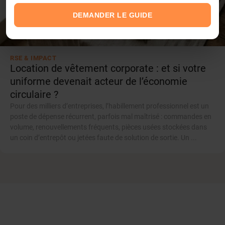
DEMANDER LE GUIDE
RSE & IMPACT
Location de vêtement corporate : et si votre
uniforme devenait acteur de l’économie
circulaire ?
Pour des milliers d’entreprises, l’habillement professionnel est un
poste de dépense récurrent, parfois mal maîtrisé : commandes en
volume, renouvellements fréquents, pièces usées stockées dans
un coin d’entrepôt ou jetées faute de solution de sortie. Un ...