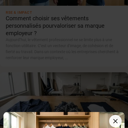
RSE & IMPACT
Comment choisir ses vêtements
personnalisés pourvaloriser sa marque
employeur ?
Aujourd’hui, le vêtement professionnel ne se limite plus à une
fonction utilitaire. C’est un vecteur d’image, de cohésion et de
fierté au travail. Dans un contexte où les entreprises cherchent à
renforcer leur marque employeur, ...