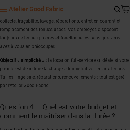
Vous externalisez l’intégralité de la logistique. Le prestataire
Atelier
Good Fabric
assure un suivi complet de A à Z : sélection des vêtements,
collecte, traçabilité, lavage, réparations, entretien courant et
remplacement des tenues usées. Vos employés disposent
toujours de tenues propres et fonctionnelles sans que vous
ayez à vous en préoccuper.
Objectif « simplicité » :
la location full-service est idéale si votre
priorité est de réduire la charge administrative liée aux tenues.
Tailles, linge sale, réparations, renouvellements : tout est géré
par l’Atelier Good Fabric.
Question 4 — Quel est votre budget et
comment le maîtriser dans la durée ?
Le coût est un facteur déterminant — mais il faut raisonner en