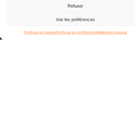
Sweatshirt
Refuser
Chemise
Polaire
Voir les préférences
Doudoune
Politique de cookies
Politique de confidentialité
Mentions légales
SERVICES
Location textile
Product on demand
Votre panier
Personnalisation
ENTREPRISE
A propos
Nos engagements
Nos filières de production
Votre panier est vide
Notre métier
Le Blog
CONTACT
Contact
+33 (0)2 23 22 48 25
hello@goodfabric.fr