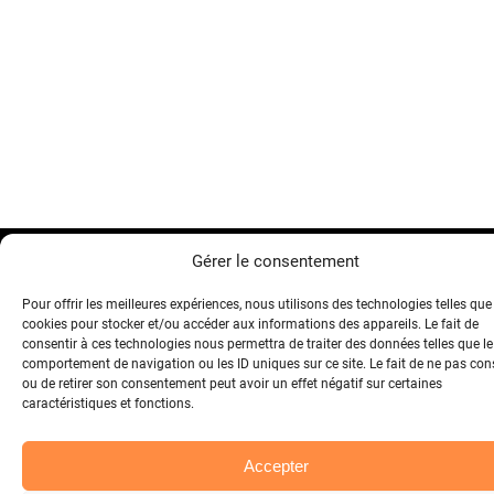
Gérer le consentement
Atelier
Good Fabric
Pour offrir les meilleures expériences, nous utilisons des technologies telles que
cookies pour stocker et/ou accéder aux informations des appareils. Le fait de
Vêtements et accessoires personnalisables pour les
consentir à ces technologies nous permettra de traiter des données telles que le
entreprises depuis 2023.
comportement de navigation ou les ID uniques sur ce site. Le fait de ne pas con
ou de retirer son consentement peut avoir un effet négatif sur certaines
caractéristiques et fonctions.
PRODUITS
Accepter
T-Shirt